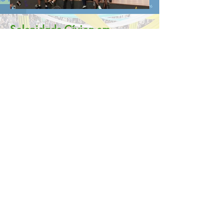
Solenidade Cívica em
homenagem a Independência
do Brasil - 7 de setembro
Click here
Realizada em 06/09/2022
ANOS DE
INDEPENDÊNCIA
DO BRASIL
1822 - 2022